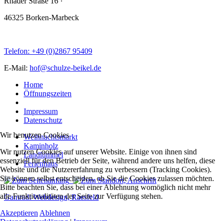
Rhader Straße 16
·
46325 Borken-Marbeck
Telefon: +49 (0)2867 95409
E-Mail:
hof@schulze-beikel.de
Home
Öffnungszeiten
Impressum
Datenschutz
Wir benutzen Cookies
Weihnachtsmarkt
Kaminholz
Wir nutzen Cookies auf unserer Website. Einige von ihnen sind
Landlümmel
essenziell für den Betrieb der Seite, während andere uns helfen, diese
Ferienhaus
Website und die Nutzererfahrung zu verbessern (Tracking Cookies).
Sie können selbst entscheiden, ob Sie die Cookies zulassen möchten.
Bitte beachten Sie, dass bei einer Ablehnung womöglich nicht mehr
alle Funktionalitäten der Seite zur Verfügung stehen.
Gamradt Webdesign, Raesfeld
Akzeptieren
Ablehnen